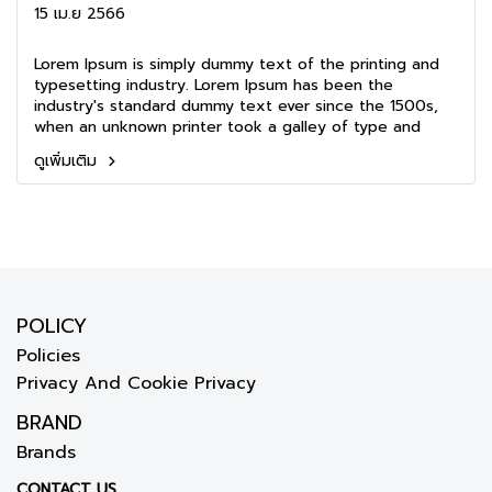
15 เม.ย 2566
Lorem Ipsum is simply dummy text of the printing and
typesetting industry. Lorem Ipsum has been the
industry's standard dummy text ever since the 1500s,
when an unknown printer took a galley of type and
scrambled it to make a type specimen book. It has
ดูเพิ่มเติม
survived not only five centuries, but also the leap into
electronic typesetting, remaining essentially unchanged.
It was popularised in the 1960s with the release of
Letraset sheets containing Lorem Ipsum passages, and
more recently with desktop publishing software like
Aldus PageMaker including versions of Lorem Ipsum.
POLICY
Policies
Privacy And Cookie Privacy
BRAND
Brands
CONTACT US