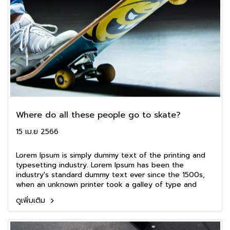
Where do all these people go to skate?
15 เม.ย 2566
Lorem Ipsum is simply dummy text of the printing and
typesetting industry. Lorem Ipsum has been the
industry's standard dummy text ever since the 1500s,
when an unknown printer took a galley of type and
scrambled it to make a type specimen book. It has
ดูเพิ่มเติม
survived not only five centuries, but also the leap into
electronic typesetting, remaining essentially unchanged.
It was popularised in the 1960s with the release of