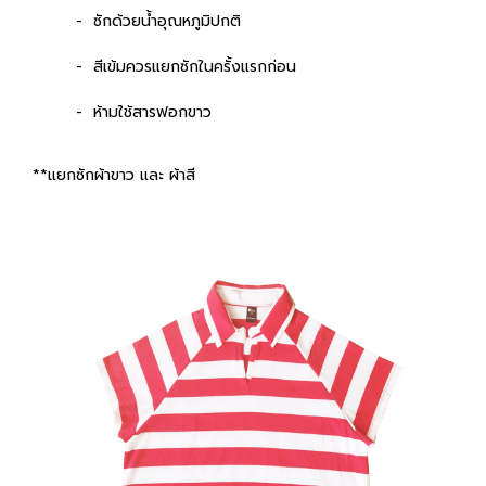
- ซักด้วยน้ำอุณหภูมิปกติ
- สีเข้มควรแยกซักในครั้งแรกก่อน
- ห้ามใช้สารฟอกขาว
**แยกซักผ้าขาว และ ผ้าสี