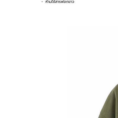
- ห้ามใช้สารฟอกขาว